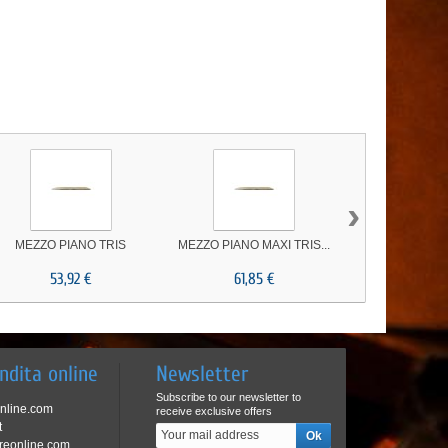
›
MEZZO PIANO TRIS
MEZZO PIANO MAXI TRIS...
LIVELLAT
53,92 €
61,85 €
63,44
ndita online
Newsletter
Subscribe to our newsletter to
online.com
receive exclusive offers
t
ereonline.com