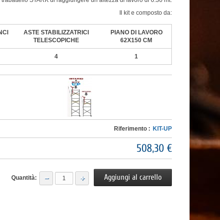
l trabattello STARK di raggiungere un altezza di lavoro di 6.30 mt.
Il kit e composto da:
NCI
ASTE STABILIZZATRICI
PIANO DI LAVORO
TELESCOPICHE
62X150 CM
4
1
Riferimento :
KIT-UP
508,30 €
−
+
Quantità: