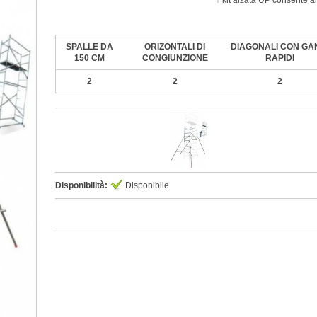
Il kit alzata UP consente a
SPALLE DA
ORIZONTALI DI
DIAGONALI CON GA
150 CM
CONGIUNZIONE
RAPIDI
2
2
2
Disponibilità:
Disponibile