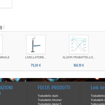
y :
MINALE
LIVELLATORE...
ALZATA TRABATTELLO...
79,30 €
160,19 €
AZIONI
FOCUS PRODOTTI
Link Ve
A
Trabattello stark
Trabattelli
Trabattello Allumet
Trabattelli.i
Trabattello Metal 5
Tuttocanti