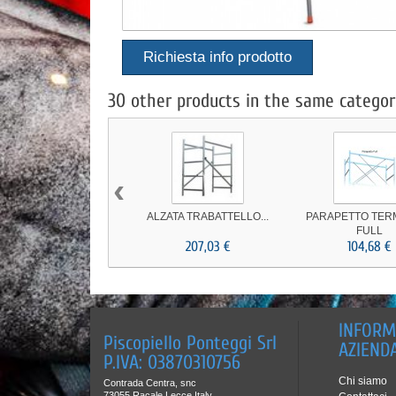
Richiesta info prodotto
30 other products in the same categor
‹
ALZATA TRABATTELLO...
PARAPETTO TER
FULL
207,03 €
104,68 €
INFORM
Piscopiello Ponteggi Srl
AZIEND
P.IVA: 03870310756
Chi siamo
Contrada Centra, snc
73055 Racale Lecce Italy