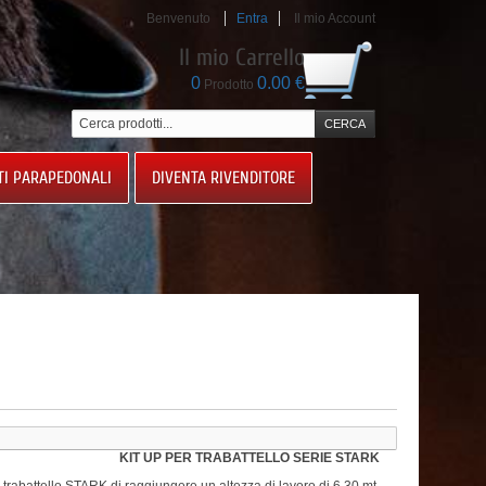
Benvenuto
Entra
Il mio Account
Il mio Carrello
0
0.00 €
Prodotto
TI PARAPEDONALI
DIVENTA RIVENDITORE
KIT UP PER TRABATTELLO SERIE STARK