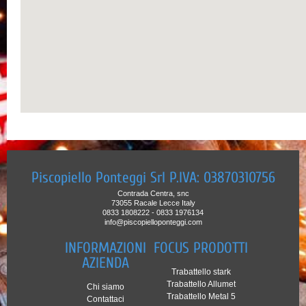
Piscopiello Ponteggi Srl P.IVA: 03870310756
Contrada Centra, snc
73055 Racale Lecce Italy
0833 1808222 - 0833 1976134
info@piscopielloponteggi.com
INFORMAZIONI
FOCUS PRODOTTI
AZIENDA
Trabattello stark
Trabattello Allumet
Chi siamo
Trabattello Metal 5
Contattaci