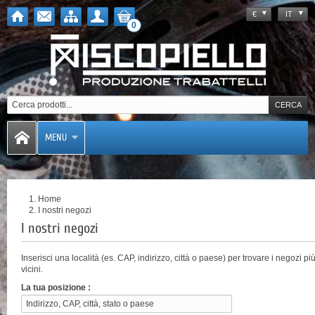
€
IT
0
MENU
Home
I nostri negozi
I nostri negozi
Inserisci una località (es. CAP, indirizzo, città o paese) per trovare i negozi pi
vicini.
La tua posizione :