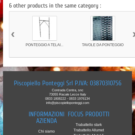
6 other products in the same category :
‹
PONTEGGIO A TELAI...
TAVOLE DA PONTEGGIO
Piscopiello Ponteggi Srl P.IVA: 03870310756
Contrada Centra, snc
73055 Racale Lecce Italy
0833 1808222 - 0833 1976134
info@piscopielloponteggi.com
INFORMAZIONI
FOCUS PRODOTTI
AZIENDA
Trabattello stark
Trabattello Allumet
Chi siamo