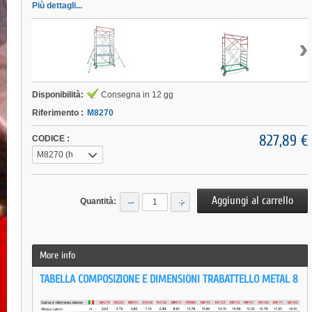
Più dettagli...
›
Disponibilità:
Consegna in 12 gg
Riferimento :
M8270
827,89 €
CODICE :
M8270 (h
lavoro
massima
−
+
Quantità:
raggiungibile:
3,50 m)
More info
TABELLA COMPOSIZIONE E DIMENSIONI TRABATTELLO METAL 8