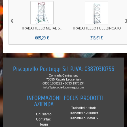
‹
TRABATTELLO METAL 5...
TRABATTELLO FULL ZINCATO
669,29 €
315,61 €
Piscopiello Ponteggi Srl P.IVA: 03870310756
Contrada Centra, snc
73055 Racale Lecce Italy
0833 1808222 - 0833 1976134
info@piscopielloponteggi.com
INFORMAZIONI
FOCUS PRODOTTI
AZIENDA
Trabattello stark
Trabattello Allumet
Chi siamo
Trabattello Metal 5
Contattaci
Team