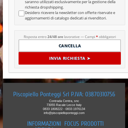
saranno utilizzati esclusivamente per la gestione della
richiesta dropshipping.
Desidero ricevere la newsletter con offerte riservate e
aggiornamenti di catalogo dedicati ai rivenditori.
Risposta entro
24/48 ore
lavorative — Campi
*
obbligatori
CANCELLA
INVIA RICHIESTA ➤
Piscopiello Ponteggi Srl P.IVA: 03870310756
Contrada Centra, snc
73055 Racale Lecce Italy
0833 1808222 - 0833 1976134
info@piscopielloponteggi.com
INFORMAZIONI
FOCUS PRODOTTI