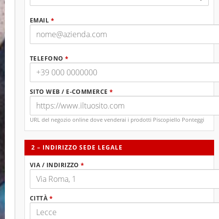
EMAIL
*
TELEFONO
*
SITO WEB / E-COMMERCE
*
URL del negozio online dove venderai i prodotti Piscopiello Ponteggi
2 – INDIRIZZO SEDE LEGALE
VIA / INDIRIZZO
*
CITTÀ
*