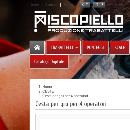
Home
Contact
Sitemap
€
IT
TRABATTELLI
PONTEGGI
SCALE
Catalogo Digitale
Home
CESTE
Cesta per gru per 4 operatori
Cesta per gru per 4 operatori