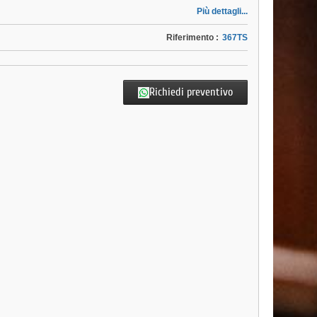
Più dettagli...
Riferimento :
367TS
Richiedi preventivo