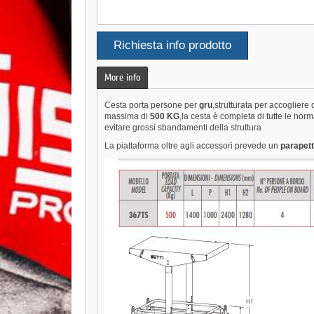
Richiesta info prodotto
More info
Cesta porta persone per
gru
,strutturata per accoglier
massima di
500 KG
,la cesta è completa di tutte le nor
evitare grossi sbandamenti della struttura
La piattaforma oltre agli accessori prevede un
parapet