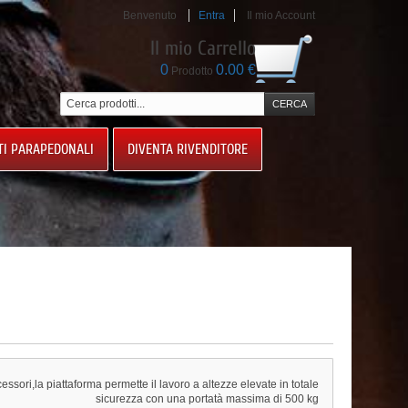
Benvenuto
Entra
Il mio Account
Il mio Carrello
0
0.00 €
Prodotto
TI PARAPEDONALI
DIVENTA RIVENDITORE
ssori,la piattaforma permette il lavoro a altezze elevate in totale
sicurezza con una portatà massima di 500 kg